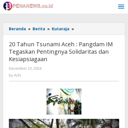
Skip
to
content
20
Beranda
»
Berita
»
Kutaraja
»
Tahun
Tsunami
20 Tahun Tsunami Aceh : Pangdam IM
Aceh
Tegaskan Pentingnya Solidaritas dan
:
Kesiapsiagaan
Pangdam
IM
by
December 23, 2024
Tegaskan
Achi
by
Achi
Pentingnya
Solidaritas
dan
Kesiapsiagaan