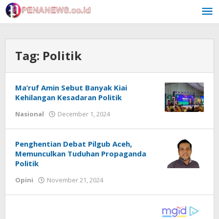
Skip
to
content
Tag:
Politik
Ma’ruf Amin Sebut Banyak Kiai
Kehilangan Kesadaran Politik
by
Nasional
December 1, 2024
Redaksi
Penghentian Debat Pilgub Aceh,
Memunculkan Tuduhan Propaganda
Politik
by
Opini
November 21, 2024
Redaksi