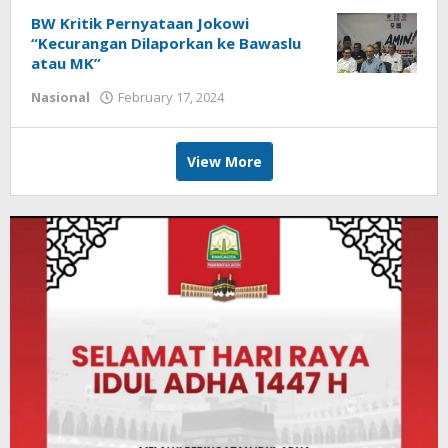
BW Kritik Pernyataan Jokowi
“Kecurangan Dilaporkan ke Bawaslu
atau MK”
by
Nasional
February 17, 2024
Achi
View More