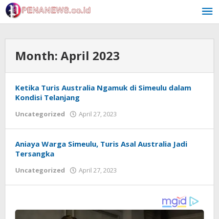
Skip
to
content
Month:
April 2023
Ketika Turis Australia Ngamuk di Simeulu dalam
Kondisi Telanjang
by
Uncategorized
April 27, 2023
Achi
Aniaya Warga Simeulu, Turis Asal Australia Jadi
Tersangka
by
Uncategorized
April 27, 2023
Achi