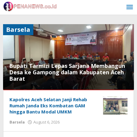
Skip
to
content
Barsela
Bupati Tarmizi Lepas Sarjana Membangun
Desa ke Gampong dalam Kabupaten Aceh
Barat
Barsela
Kapolres Aceh Selatan Janji Rehab
August
Rumah Janda Eks Kombatan GAM
7,
hingga Bantu Modal UMKM
2026
by
by
Barsela
August 6, 2026
Muchlis
Redaksi
Musa