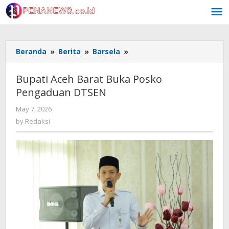
Skip
to
content
Bupati
Beranda
»
Berita
»
Barsela
»
Aceh
Barat
Bupati Aceh Barat Buka Posko
Buka
Pengaduan DTSEN
Posko
Pengaduan
by
May 7, 2026
DTSEN
Redaksi
by
Redaksi