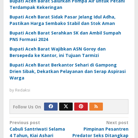
Bupati Aceh Barat Salurkan Pompa Air untuk Petani
Terdampak Kekeringan
Bupati Aceh Barat Sidak Pasar Jelang Idul Adha,
Pastikan Harga Sembako Stabil dan Stok Aman
Bupati Aceh Barat Serahkan SK dan Ambil Sumpah
PNS Formasi 2024
Bupati Aceh Barat Wajibkan ASN Goroy dan
Bersepeda ke Kantor, ini Tujuan Tarmizi
Bupati Aceh Barat Berkantor Sehari di Gampong
Drien Sibak, Dekatkan Pelayanan dan Serap Aspirasi
Warga
by
Redaksi
Follow Us On
Post
Previous post
Next post
Cabuli Santriwati Selama
Pimpinan Pesantren
navigation
4 Tahun, Kiai Ashari
Predator Seks Ditangkap