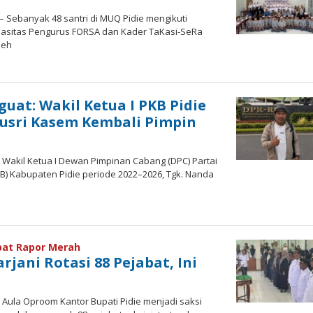
– Sebanyak 48 santri di MUQ Pidie mengikuti
asitas Pengurus FORSA dan Kader TaKasi-SeRa
leh
y
edaksi
uat: Wakil Ketua I PKB Pidie
usri Kasem Kembali Pimpin
– Wakil Ketua I Dewan Pimpinan Cabang (DPC) Partai
B) Kabupaten Pidie periode 2022–2026, Tgk. Nanda
by
Muchlis
Musa
pat Rapor Merah
arjani Rotasi 88 Pejabat, Ini
– Aula Oproom Kantor Bupati Pidie menjadi saksi