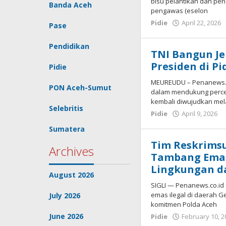
bisu pelantikan dan pe
Banda Aceh
pengawas (eselon
Pidie
April 22, 2026
Pase
Pendidikan
TNI Bangun J
Presiden di Pi
Pidie
MEUREUDU – Penanews.co
PON Aceh-Sumut
dalam mendukung perce
kembali diwujudkan me
Selebritis
Pidie
April 9, 2026
R
Sumatera
Tim Reskrimsu
Archives
Tambang Emas
Lingkungan d
August 2026
SIGLI — Penanews.co.i
emas ilegal di daerah 
July 2026
komitmen Polda Aceh
June 2026
Pidie
February 10, 2