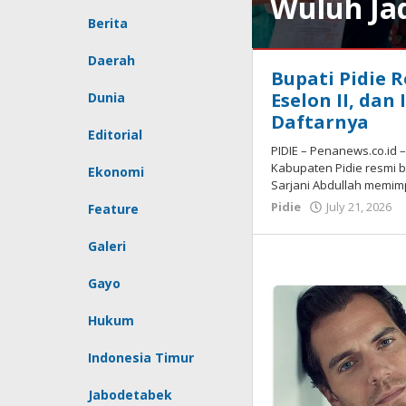
Wuluh Jad
Berita
Pidie
Daerah
Bupati Pidie 
July
Eselon II, dan 
Dunia
28,
Daftarnya
2026
Editorial
by
PIDIE – Penanews.co.id
Redaksi
Kabupaten Pidie resmi be
Ekonomi
Sarjani Abdullah memim
Pidie
July 21, 2026
Feature
R
Galeri
Gayo
Hukum
Indonesia Timur
Jabodetabek