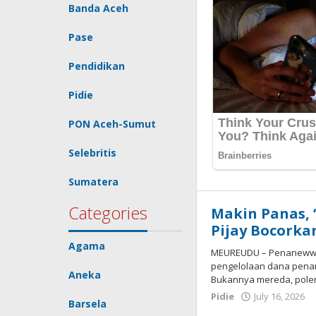
Banda Aceh
Pase
Pendidikan
Pidie
PON Aceh-Sumut
Selebritis
Sumatera
Categories
Makin Panas,
Pijay Bocorka
Agama
MEUREUDU – Penaneww.co
pengelolaan dana penang
Aneka
Bukannya mereda, polemi
Pidie
July 16, 2026
Barsela
R