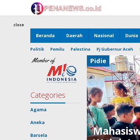
Skip
to
content
close
Beranda
Daerah
Nasional
Dunia
Politik
Pemilu
Palestina
Pj Gubernur Aceh
Pidie
Categories
Agama
Aneka
Mahasisw
Barsela