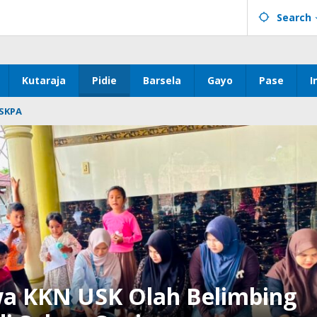
Search
Kutaraja
Pidie
Barsela
Gayo
Pase
I
SKPA
a KKN USK Olah Belimbing