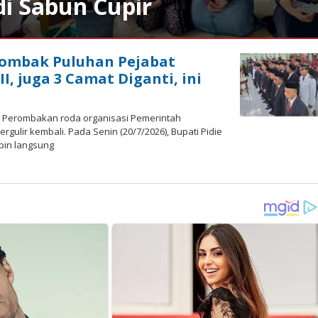
i Sabun Cupir
Rombak Puluhan Pejabat
III, juga 3 Camat Diganti, ini
 – Perombakan roda organisasi Pemerintah
rgulir kembali. Pada Senin (20/7/2026), Bupati Pidie
pin langsung
by
edaksi