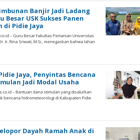
imbunan Banjir Jadi Ladang
ru Besar USK Sukses Panen
di Pidie Jaya
.id – Guru Besar Fakultas Pertanian Universitas
 Dr. Ir. Rina Sriwati, M.Si., menegaskan bahwa lahan
y
edaksi
 Pidie Jaya, Penyintas Bencana
imulan Jadi Modal Usaha
co.id – Bantuan dana stimulan yang disalurkan
 bencana hidrometeorologi di Kabupaten Pidie
y
edaksi
Pelopor Dayah Ramah Anak di