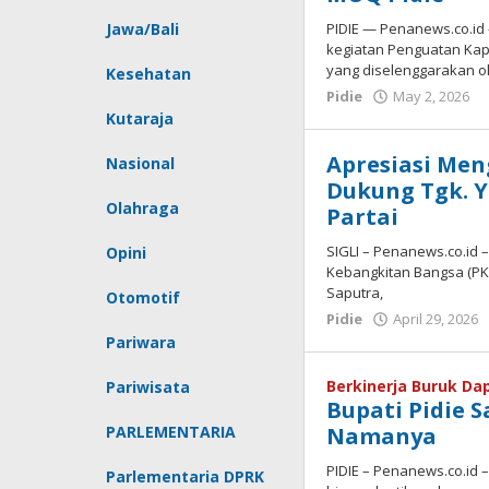
PIDIE — Penanews.co.id 
Jawa/Bali
kegiatan Penguatan Kap
yang diselenggarakan o
Kesehatan
b
Pidie
May 2, 2026
R
Kutaraja
Apresiasi Meng
Nasional
Dukung Tgk. Y
Olahraga
Partai
SIGLI – Penanews.co.id 
Opini
Kebangkitan Bangsa (PK
Saputra,
Otomotif
Pidie
April 29, 2026
Pariwara
Berkinerja Buruk Da
Pariwisata
Bupati Pidie S
Namanya
PARLEMENTARIA
PIDIE – Penanews.co.id 
Parlementaria DPRK