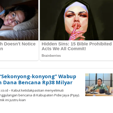
 “Sekonyong-konyong” Wabup
n Dana Bencana Rp38 Milyar
.id – Kabut ketidakpastian menyelimuti
gulangan bencana di Kabupaten Pidie Jaya (Pijay).
k ini justru kian
by
edaksi