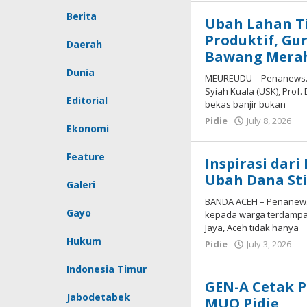
Berita
Ubah Lahan T
Produktif, Gu
Daerah
Bawang Merah 
Dunia
MEUREUDU – Penanews.co
Syiah Kuala (USK), Prof.
Editorial
bekas banjir bukan
b
Pidie
July 8, 2026
Ekonomi
R
Feature
Inspirasi dari
Ubah Dana St
Galeri
BANDA ACEH – Penanews.
Gayo
kepada warga terdampak
Jaya, Aceh tidak hanya
Hukum
b
Pidie
July 3, 2026
R
Indonesia Timur
GEN-A Cetak 
Jabodetabek
MUQ Pidie