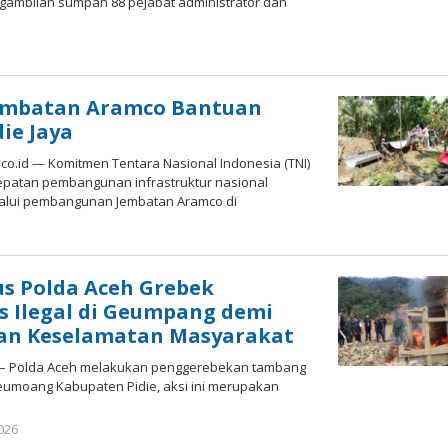
ngambilan sumpah 88 pejabat administrator dan
by
Redaksi
embatan Aramco Bantuan
die Jaya
.id — Komitmen Tentara Nasional Indonesia (TNI)
patan pembangunan infrastruktur nasional
lalui pembangunan Jembatan Aramco di
by
edaksi
s Polda Aceh Grebek
 Ilegal di Geumpang demi
an Keselamatan Masyarakat
d – Polda Aceh melakukan penggerebekan tambang
Geumoang Kabupaten Pidie, aksi ini merupakan
by
026
Muchlis