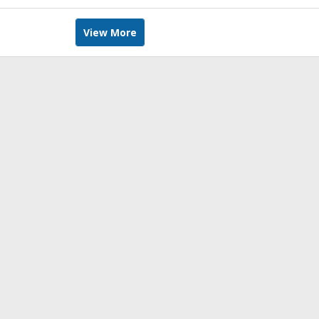
Musa
View More