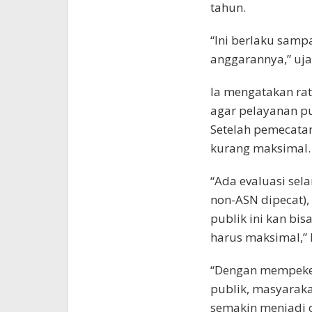
tahun.
“Ini berlaku samp
anggarannya,” uj
Ia mengatakan rat
agar pelayanan pu
Setelah pemecatan
kurang maksimal.
“Ada evaluasi sel
non-ASN dipecat),
publik ini kan bi
harus maksimal,” 
“Dengan mempeker
publik, masyarak
semakin menjadi o