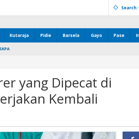
Search
Kutaraja
Pidie
Barsela
Gayo
Pase
I
SKPA
er yang Dipecat di
erjakan Kembali
n