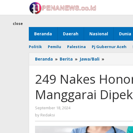
Skip
to
content
close
Beranda
Daerah
Nasional
Dunia
Politik
Pemilu
Palestina
Pj Gubernur Aceh
249
Beranda
»
Berita
»
Jawa/Bali
»
Nakes
Honorer
249 Nakes Honor
yang
Dipecat
Manggarai Dipek
di
Manggarai
Dipekerjaka
by
September 18, 2024
Kembali
Redaksi
by
Redaksi