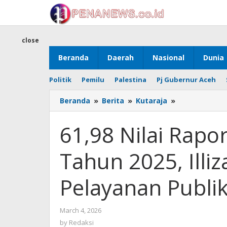
Skip
to
content
close
Beranda
Daerah
Nasional
Dunia
Politik
Pemilu
Palestina
Pj Gubernur Aceh
61,98
Beranda
»
Berita
»
Kutaraja
»
Nilai
Rapor
61,98 Nilai Rapo
Kota
Banda
Tahun 2025, Illi
Aceh
Tahun
2025,
Pelayanan Publi
Illiza
Komit
Tingkatkan
by
March 4, 2026
Pelayanan
Redaksi
by
Redaksi