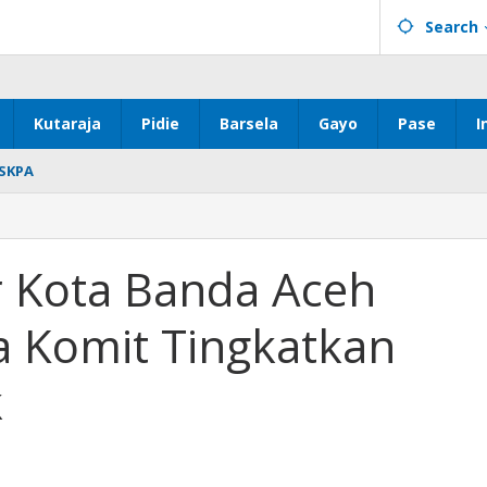
Search
Kutaraja
Pidie
Barsela
Gayo
Pase
I
SKPA
r Kota Banda Aceh
za Komit Tingkatkan
k