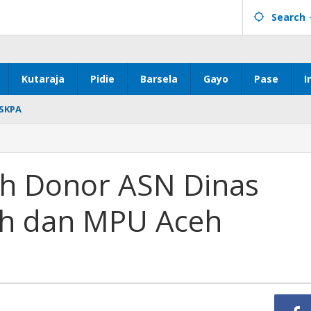
Search
Kutaraja
Pidie
Barsela
Gayo
Pase
I
SKPA
h Donor ASN Dinas
ah dan MPU Aceh