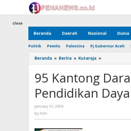
Skip
to
content
close
Beranda
Daerah
Nasional
Dunia
Politik
Pemilu
Palestina
Pj Gubernur Aceh
95
Beranda
»
Berita
»
Kutaraja
»
Kantong
Darah
95 Kantong Dara
Donor
ASN
Pendidikan Day
Dinas
Pendidikan
Dayah
by
January 31, 2024
dan
Achi
MPU
by
Achi
Aceh