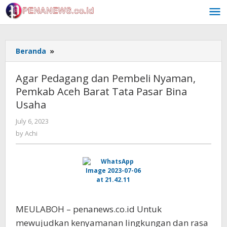
Skip
to
content
Agar
Beranda
»
Pedagang
dan
Agar Pedagang dan Pembeli Nyaman,
Pembeli
Pemkab Aceh Barat Tata Pasar Bina
Nyaman,
Usaha
Pemkab
Aceh
by
July 6, 2023
Barat
Achi
by
Achi
Tata
Pasar
Bina
Usaha
MEULABOH – penanews.co.id Untuk
mewujudkan kenyamanan lingkungan dan rasa