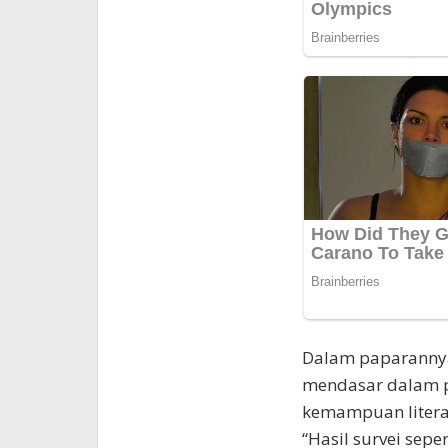
Dalam paparannya
mendasar dalam p
kemampuan literas
“Hasil survei sepe