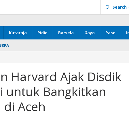
Search
Kutaraja
Pidie
Barsela
Gayo
Pase
I
SKPA
n Harvard Ajak Disdik
i untuk Bangkitkan
 di Aceh
n