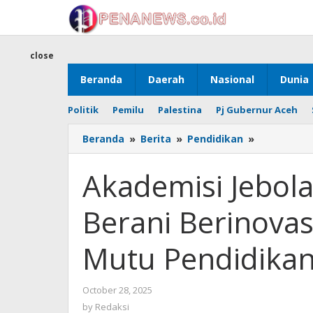
Skip
to
content
close
Beranda
Daerah
Nasional
Dunia
Politik
Pemilu
Palestina
Pj Gubernur Aceh
Akademisi
Beranda
»
Berita
»
Pendidikan
»
Jebolan
Harvard
Akademisi Jebola
Ajak
Disdik
Berani Berinovas
Berani
Berinovasi
untuk
Mutu Pendidikan
Bangkitka
Mutu
Pendidikan
by
October 28, 2025
di
Redaksi
by
Redaksi