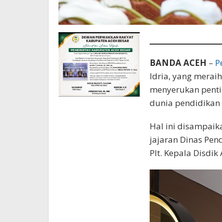
BANDA ACEH
–
P
Idria, yang meraih
menyerukan penti
dunia pendidikan 
Hal ini disampai
jajaran Dinas Pend
Plt. Kepala Disdik