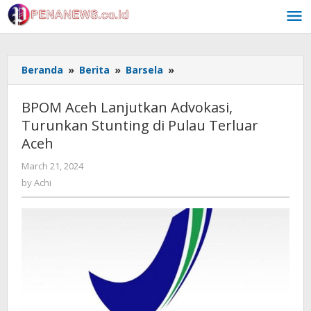
Skip
to
content
BPOM
Beranda
»
Berita
»
Barsela
»
Aceh
Lanjutkan
BPOM Aceh Lanjutkan Advokasi,
Advokasi,
Turunkan Stunting di Pulau Terluar
Turunkan
Aceh
Stunting
di
by
March 21, 2024
Pulau
Achi
by
Achi
Terluar
Aceh