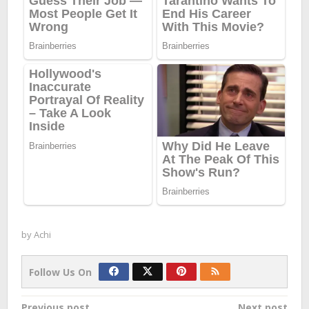
by
Achi
Follow Us On
Post
Previous post
Next post