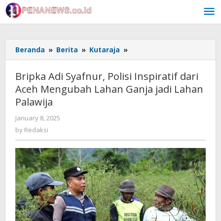
Skip
to
content
Bripka
Beranda
»
Berita
»
Kutaraja
»
Adi
Syafnur,
Bripka Adi Syafnur, Polisi Inspiratif dari
Polisi
Aceh Mengubah Lahan Ganja jadi Lahan
Inspiratif
Palawija
dari
Aceh
by
January 8, 2025
Mengubah
Redaksi
by
Redaksi
Lahan
Ganja
jadi
Lahan
Palawija