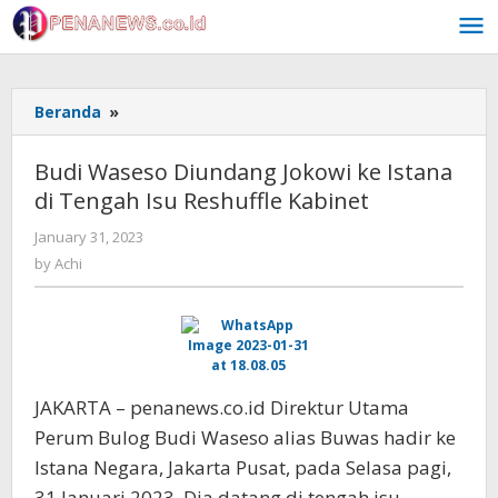
Skip
to
content
Budi
Beranda
»
Waseso
Diundang
Budi Waseso Diundang Jokowi ke Istana
Jokowi
di Tengah Isu Reshuffle Kabinet
ke
Istana
by
January 31, 2023
di
Achi
by
Achi
Tengah
Isu
Reshuffle
Kabinet
JAKARTA – penanews.co.id Direktur Utama
Perum Bulog Budi Waseso alias Buwas hadir ke
Istana Negara, Jakarta Pusat, pada Selasa pagi,
31 Januari 2023. Dia datang di tengah isu