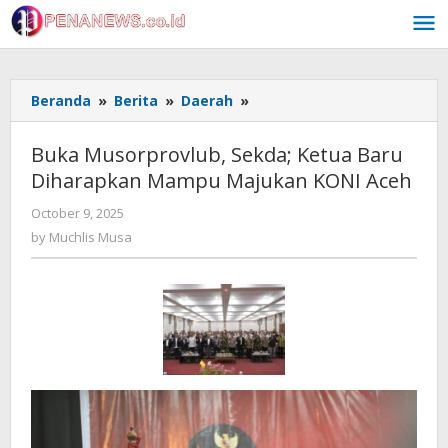
Skip
to
content
Buka
Beranda
»
Berita
»
Daerah
»
Musorprovlub,
Sekda;
Buka Musorprovlub, Sekda; Ketua Baru
Ketua
Diharapkan Mampu Majukan KONI Aceh
Baru
Diharapkan
by
October 9, 2025
Mampu
Muchlis
by
Muchlis Musa
Majukan
Musa
KONI
Aceh