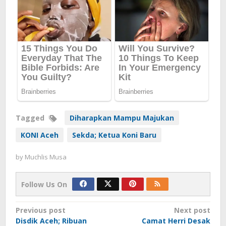
Tagged
Diharapkan Mampu Majukan
KONI Aceh
Sekda; Ketua Koni Baru
by
Muchlis Musa
Follow Us On
Post
Previous post
Next post
Disdik Aceh; Ribuan
Camat Herri Desak
navigation