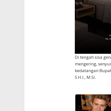
Di tengah sisa g
mengering, seny
kedatangan Bupati
S.H.I., M.Si.