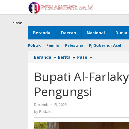
Skip
to
content
close
Beranda
Daerah
Nasional
Dunia
Politik
Pemilu
Palestina
Pj Gubernur Aceh
Bupati
Beranda
»
Berita
»
Pase
»
Al-
Farlaky
Bupati Al-Farla
dan
Senyum
Pengungsi
Anak
Pengungsi
by
December 15, 2025
Redaksi
by
Redaksi