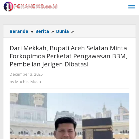
Skip
to
content
Dari
Beranda
»
Berita
»
Dunia
»
Mekkah,
Bupati
Dari Mekkah, Bupati Aceh Selatan Minta
Aceh
Forkopimda Perketat Pengawasan BBM,
Selatan
Pembelian Jerigen Dibatasi
Minta
Forkopimda
by
December 3, 2025
Perketat
Muchlis
by
Muchlis Musa
Pengawasan
Musa
BBM,
Pembelian
Jerigen
Dibatasi