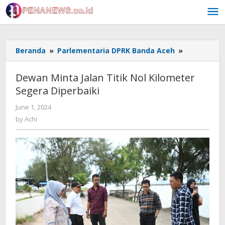
Skip
to
content
Dewan
Beranda
»
Parlementaria DPRK Banda Aceh
»
Minta
Jalan
Dewan Minta Jalan Titik Nol Kilometer
Titik
Segera Diperbaiki
Nol
Kilometer
by
June 1, 2024
Segera
Achi
by
Achi
Diperbaiki