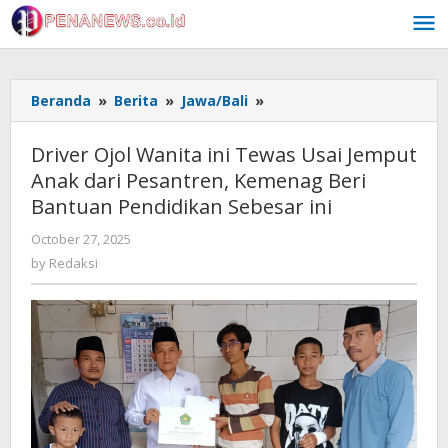
Skip
to
content
Driver
Beranda
»
Berita
»
Jawa/Bali
»
Ojol
Wanita
Driver Ojol Wanita ini Tewas Usai Jemput
ini
Anak dari Pesantren, Kemenag Beri
Tewas
Bantuan Pendidikan Sebesar ini
Usai
Jemput
by
October 27, 2025
Anak
Redaksi
by
Redaksi
dari
Pesantren,
Kemenag
Beri
Bantuan
Pendidikan
Sebesar
ini