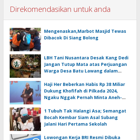
Direkomendasikan untuk anda
Mengenaskan,Marbot Masjid Tewas
Dibacok Di Siang Bolong
LBH Tani Nusantara Desak Kang Dedi
Jangan Tutup Mata atas Perjuangan
Warga Desa Batu Lawang dalam
Sengketa Pembebasan Lahan
PT.MPM
Haji Her Beberkan Habis Rp 38 Miliar
Dukung Khofifah di Pilkada 2024,
Ngaku Nggak Pernah Minta Aneh-
aneh
1 Tubuh Tak Halangi Asa; Semangat
Bocah Kembar Siam Asal Subang
Jalani Hari Pertama Sekolah
Lowongan Kerja BRI Resmi Dibuka