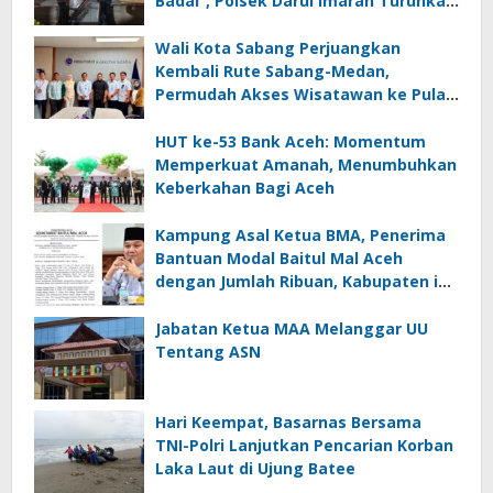
Badai”, Polsek Darul Imarah Turunkan
Personel
Wali Kota Sabang Perjuangkan
Kembali Rute Sabang-Medan,
Permudah Akses Wisatawan ke Pulau
Weh
HUT ke-53 Bank Aceh: Momentum
Memperkuat Amanah, Menumbuhkan
Keberkahan Bagi Aceh
Kampung Asal Ketua BMA, Penerima
Bantuan Modal Baitul Mal Aceh
dengan Jumlah Ribuan, Kabupaten ini
Nol Penerima
Jabatan Ketua MAA Melanggar UU
Tentang ASN
Hari Keempat, Basarnas Bersama
TNI-Polri Lanjutkan Pencarian Korban
Laka Laut di Ujung Batee