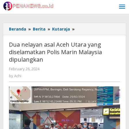
Skip
to
content
Dua
Beranda
»
Berita
»
Kutaraja
»
nelayan
asal
Dua nelayan asal Aceh Utara yang
Aceh
diselamatkan Polis Marin Malaysia
Utara
dipulangkan
yang
diselamatkan
by
February 26, 2024
Polis
Achi
by
Achi
Marin
Malaysia
dipulangkan