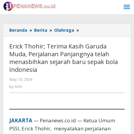
Skip
to
content
Erick
Beranda
»
Berita
»
Olahraga
»
Thohir;
Terima
Erick Thohir; Terima Kasih Garuda
Kasih
Muda, Perjalanan Panjangnya telah
Garuda
menasbihkan sejarah baru sepak bola
Muda,
Perjalanan
Indonesia
Panjangnya
by
May 10, 2024
telah
Achi
menasbihkan
by
Achi
sejarah
baru
sepak
bola
Indonesia
JAKARTA
— Penanews.co.id — Ketua Umum
PSSI, Erick Thohir, menyatakan perjalanan