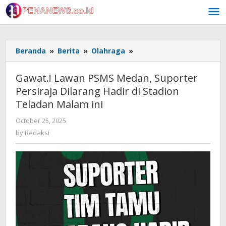
Skip
to
content
Gawat.!
Beranda
»
Berita
»
Olahraga
»
Lawan
PSMS
Gawat.! Lawan PSMS Medan, Suporter
Medan,
Persiraja Dilarang Hadir di Stadion
Suporter
Teladan Malam ini
Persiraja
Dilarang
by
October 25, 2025
Hadir
Redaksi
by
Redaksi
di
Stadion
Teladan
Malam
ini