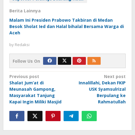
Berita Lainnya
Malam Ini Presiden Prabowo Takbiran di Medan
Besok Sholat Ied dan Halal bihalal Bersama Warga di
Aceh
by
Redaksi
Follow Us On
Post
Previous post
Next post
Shalat Jum’at di
Innalillahi, Dekan FKIP
navigation
Meunasah Gampong,
USK Syamsulrizal
Masyarakat Tanjung
Berpulang ke
Kapai Ingin Miliki Masjid
Rahmatullah