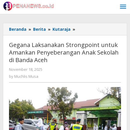
Skip
to
content
Gegana
Beranda
»
Berita
»
Kutaraja
»
Laksanakan
Strongpoint
Gegana Laksanakan Strongpoint untuk
untuk
Amankan Penyeberangan Anak Sekolah
Amankan
di Banda Aceh
Penyeberangan
Anak
by
November 18, 2025
Sekolah
Muchlis
by
Muchlis Musa
di
Musa
Banda
Aceh