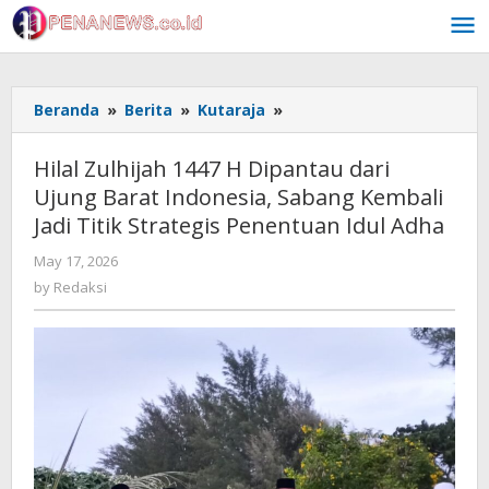
Skip
to
content
Hilal
Beranda
»
Berita
»
Kutaraja
»
Zulhijah
1447
Hilal Zulhijah 1447 H Dipantau dari
H
Ujung Barat Indonesia, Sabang Kembali
Dipantau
Jadi Titik Strategis Penentuan Idul Adha
dari
Ujung
by
May 17, 2026
Barat
Redaksi
by
Redaksi
Indonesia,
Sabang
Kembali
Jadi
Titik
Strategis
Penentuan
Idul
Adha