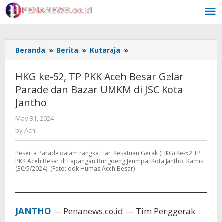
Skip
to
content
HKG
Beranda
»
Berita
»
Kutaraja
»
ke-
52,
HKG ke-52, TP PKK Aceh Besar Gelar
TP
Parade dan Bazar UMKM di JSC Kota
PKK
Jantho
Aceh
Besar
by
May 31, 2024
Gelar
Achi
by
Achi
Parade
dan
Bazar
Peserta Parade dalam rangka Hari Kesatuan Gerak (HKG) Ke-52 TP
PKK Aceh Besar di Lapangan Bungoeng Jeumpa, Kota Jantho, Kamis
UMKM
(30/5/2024). (Foto:.dok Humas Aceh Besar)
di
JSC
Kota
Jantho
JANTHO
— Penanews.co.id — Tim Penggerak