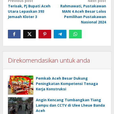
Post
Previous post
Next post
Terisak, Pj Bupati Aceh
Rahmawati, Pustakawan
navigation
Utara Lepaskan 393
MAN 4 Aceh Besar Lolos
Jemaah Kloter 3
Pemilihan Pustakawan
Nasional 2024
Direkomendasikan untuk anda
Pemkab Aceh Besar Dukung
Peningkatan Kompetensi Tenaga
Kerja Konstruksi
Angin Kencang Tumbangkan Tiang
Lampu dan CCTV di Ulee Lheue Banda
Aceh