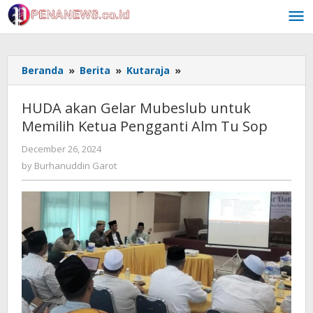
Skip
to
content
HUDA
Beranda
»
Berita
»
Kutaraja
»
akan
Gelar
HUDA akan Gelar Mubeslub untuk
Mubeslub
Memilih Ketua Pengganti Alm Tu Sop
untuk
Memilih
by
December 26, 2024
Ketua
Burhanuddin
by
Burhanuddin Garot
Pengganti
Garot
Alm
Tu
Sop