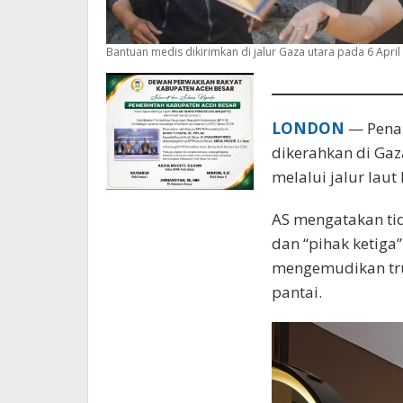
Bantuan medis dikirimkan di jalur Gaza utara pada 6 April
LONDON
— Penan
dikerahkan di Ga
melalui jalur lau
AS mengatakan ti
dan “pihak ketiga
mengemudikan truk
pantai.