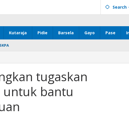
Search
Kutaraja
Pidie
Barsela
Gayo
Pase
I
SKPA
angkan tugaskan
 untuk bantu
tuan