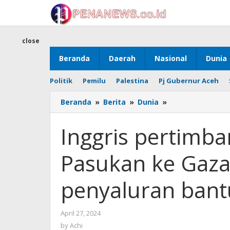
Skip
to
content
close
Beranda
Daerah
Nasional
Dunia
Politik
Pemilu
Palestina
Pj Gubernur Aceh
Inggris
Beranda
»
Berita
»
Dunia
»
pertimbangkan
tugaskan
Inggris pertimb
Pasukan
ke
Pasukan ke Gaza
Gaza
untuk
bantu
penyaluran ban
penyaluran
bantuan
by
April 27, 2024
Achi
by
Achi