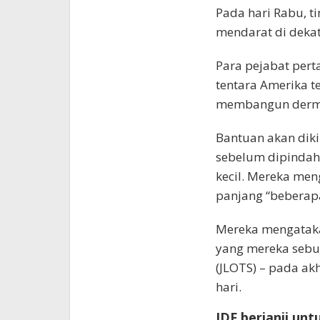
Pada hari Rabu, t
mendarat di dekat
Para pejabat per
tentara Amerika t
membangun derma
Bantuan akan diki
sebelum dipindahk
kecil. Mereka men
panjang “beberapa
Mereka mengataka
yang mereka sebut
(JLOTS) – pada ak
hari.
IDF berjanji u