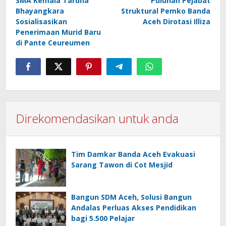
SMA Kemala Taruna
Puluhan Pejabat
navigation
Bhayangkara
Struktural Pemko Banda
Sosialisasikan
Aceh Dirotasi Illiza
Penerimaan Murid Baru
di Pante Ceureumen
Direkomendasikan untuk anda
Tim Damkar Banda Aceh Evakuasi
Sarang Tawon di Cot Mesjid
Bangun SDM Aceh, Solusi Bangun
Andalas Perluas Akses Pendidikan
bagi 5.500 Pelajar