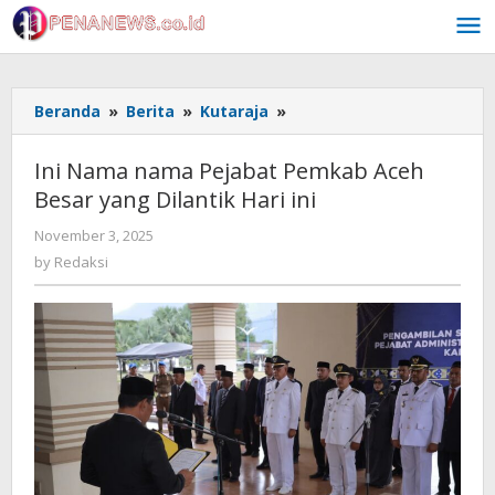
Skip
to
content
Ini
Beranda
»
Berita
»
Kutaraja
»
Nama
nama
Ini Nama nama Pejabat Pemkab Aceh
Pejabat
Besar yang Dilantik Hari ini
Pemkab
Aceh
by
November 3, 2025
Besar
Redaksi
by
Redaksi
yang
Dilantik
Hari
ini