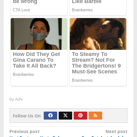
by
Achi
Follow Us On
Post
Previous post
Next post