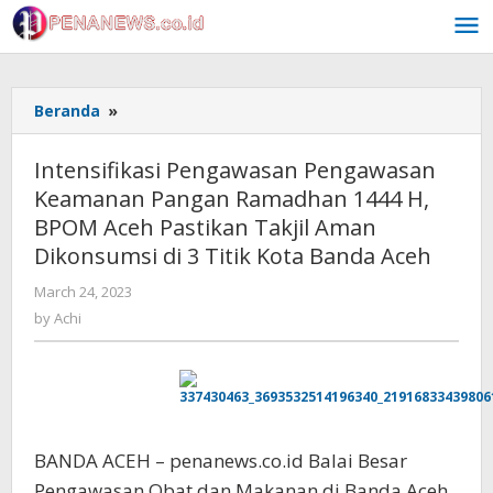
Skip
to
content
Intensifikasi
Beranda
»
Pengawasan
Pengawasan
Intensifikasi Pengawasan Pengawasan
Keamanan
Keamanan Pangan Ramadhan 1444 H,
Pangan
BPOM Aceh Pastikan Takjil Aman
Ramadhan
1444
Dikonsumsi di 3 Titik Kota Banda Aceh
H,
by
March 24, 2023
BPOM
Achi
Aceh
by
Achi
Pastikan
Takjil
Aman
Dikonsumsi
di
3
BANDA ACEH – penanews.co.id Balai Besar
Titik
Pengawasan Obat dan Makanan di Banda Aceh