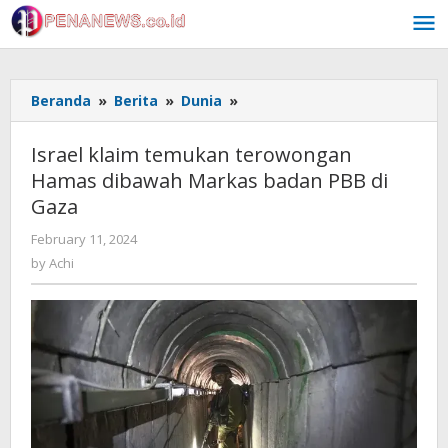
Skip
to
content
Israel
Beranda
»
Berita
»
Dunia
»
klaim
temukan
Israel klaim temukan terowongan
terowongan
Hamas dibawah Markas badan PBB di
Hamas
Gaza
dibawah
Markas
by
February 11, 2024
badan
Achi
by
Achi
PBB
di
Gaza