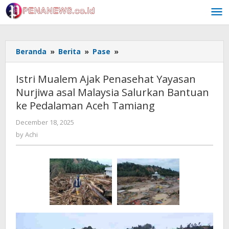
Skip
to
content
Istri
Beranda
»
Berita
»
Pase
»
Mualem
Ajak
Istri Mualem Ajak Penasehat Yayasan
Penasehat
Nurjiwa asal Malaysia Salurkan Bantuan
Yayasan
ke Pedalaman Aceh Tamiang
Nurjiwa
asal
by
December 18, 2025
Malaysia
Achi
by
Achi
Salurkan
Bantuan
ke
Pedalaman
Aceh
Tamiang