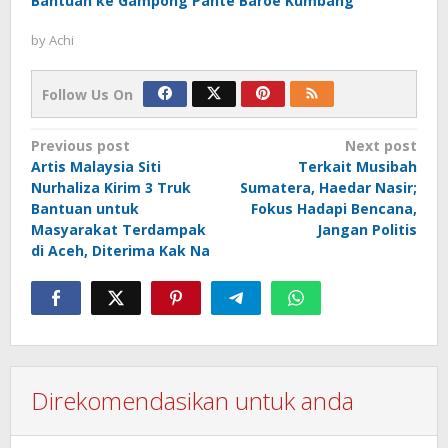
Bantuan ke Gampong Pante Baroe Kumbang
by
Achi
Follow Us On
Post
Previous post
Next post
Artis Malaysia Siti
Terkait Musibah
navigation
Nurhaliza Kirim 3 Truk
Sumatera, Haedar Nasir;
Bantuan untuk
Fokus Hadapi Bencana,
Masyarakat Terdampak
Jangan Politis
di Aceh, Diterima Kak Na
Direkomendasikan untuk anda