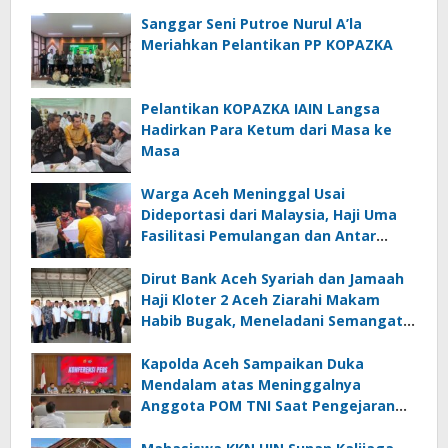
Sanggar Seni Putroe Nurul A’la
Meriahkan Pelantikan PP KOPAZKA
Pelantikan KOPAZKA IAIN Langsa
Hadirkan Para Ketum dari Masa ke
Masa
Warga Aceh Meninggal Usai
Dideportasi dari Malaysia, Haji Uma
Fasilitasi Pemulangan dan Antar
Jenazah ke Rumah Duka di Lhoksukon
Dirut Bank Aceh Syariah dan Jamaah
Haji Kloter 2 Aceh Ziarahi Makam
Habib Bugak, Meneladani Semangat
Wakaf yang Mengalir Sepanjang
Zaman
Kapolda Aceh Sampaikan Duka
Mendalam atas Meninggalnya
Anggota POM TNI Saat Pengejaran
Pelaku Tindak Pidana Narkotika di
Bireuen