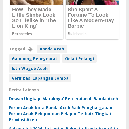
Tagged
Banda Aceh
Gampong Peunyeurat
Gelari Pelangi
Istri Wagub Aceh
Verifikasi Lapangan Lomba
Berita Lainnya
Dewan Ungkap ‘Maraknya’ Perceraian di Banda Aceh
Forum Anak Kota Banda Aceh Raih Penghargaaan
Forum Anak Pelopor dan Pelapor Terbaik Tingkat
Provinsi Aceh
Selama Juli 2026, Satlantas Polresta Banda Aceh Sita