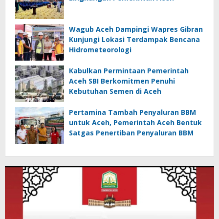
Wagub Aceh Dampingi Wapres Gibran
Kunjungi Lokasi Terdampak Bencana
Hidrometeorologi
Kabulkan Permintaan Pemerintah
Aceh SBI Berkomitmen Penuhi
Kebutuhan Semen di Aceh
Pertamina Tambah Penyaluran BBM
untuk Aceh, Pemerintah Aceh Bentuk
Satgas Penertiban Penyaluran BBM