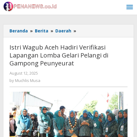
Skip
to
content
Istri
Beranda
»
Berita
»
Daerah
»
Wagub
Aceh
Istri Wagub Aceh Hadiri Verifikasi
Hadiri
Lapangan Lomba Gelari Pelangi di
Verifikasi
Gampong Peunyeurat
Lapangan
Lomba
by
August 12, 2025
Gelari
Muchlis
by
Muchlis Musa
Pelangi
Musa
di
Gampong
Peunyeurat