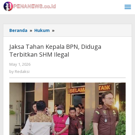
Skip
to
content
Jaksa
Beranda
»
Hukum
»
Tahan
Kepala
Jaksa Tahan Kepala BPN, Diduga
BPN,
Terbitkan SHM Ilegal
Diduga
Terbitkan
by
May 1, 2026
SHM
Redaksi
by
Redaksi
Ilegal