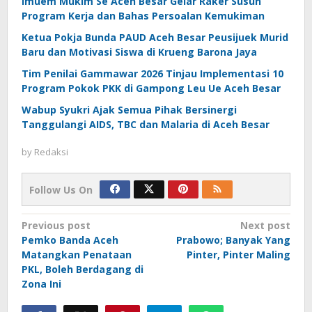
Imuem Mukim Se Aceh Besar Gelar Raker Susun
Program Kerja dan Bahas Persoalan Kemukiman
Ketua Pokja Bunda PAUD Aceh Besar Peusijuek Murid
Baru dan Motivasi Siswa di Krueng Barona Jaya
Tim Penilai Gammawar 2026 Tinjau Implementasi 10
Program Pokok PKK di Gampong Leu Ue Aceh Besar
Wabup Syukri Ajak Semua Pihak Bersinergi
Tanggulangi AIDS, TBC dan Malaria di Aceh Besar
by
Redaksi
Follow Us On
Post
Previous post
Next post
Pemko Banda Aceh
Prabowo; Banyak Yang
navigation
Matangkan Penataan
Pinter, Pinter Maling
PKL, Boleh Berdagang di
Zona Ini