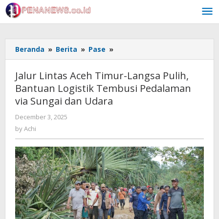
Skip
to
content
Jalur
Beranda
»
Berita
»
Pase
»
Lintas
Aceh
Jalur Lintas Aceh Timur-Langsa Pulih,
Timur-
Bantuan Logistik Tembusi Pedalaman
Langsa
via Sungai dan Udara
Pulih,
Bantuan
by
December 3, 2025
Logistik
Achi
by
Achi
Tembusi
Pedalaman
via
Sungai
dan
Udara