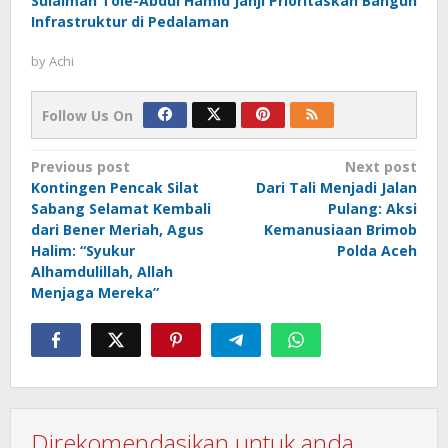
Sulaiman Tole-Abdul Hamid Janji Prioritaskan Bangun
Infrastruktur di Pedalaman
by
Achi
Follow Us On
Post
Previous post
Next post
Kontingen Pencak Silat
Dari Tali Menjadi Jalan
navigation
Sabang Selamat Kembali
Pulang: Aksi
dari Bener Meriah, Agus
Kemanusiaan Brimob
Halim: “Syukur
Polda Aceh
Alhamdulillah, Allah
Menjaga Mereka”
Direkomendasikan untuk anda