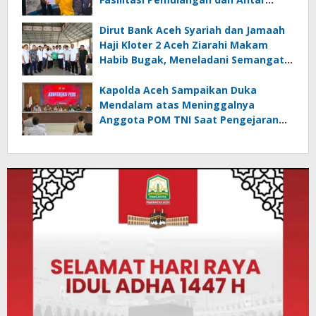
Jenazah ke Rumah Duka di Lhoksukon
Dirut Bank Aceh Syariah dan Jamaah
Haji Kloter 2 Aceh Ziarahi Makam
Habib Bugak, Meneladani Semangat
Wakaf yang Mengalir Sepanjang
Zaman
Kapolda Aceh Sampaikan Duka
Mendalam atas Meninggalnya
Anggota POM TNI Saat Pengejaran
Pelaku Tindak Pidana Narkotika di
Bireuen