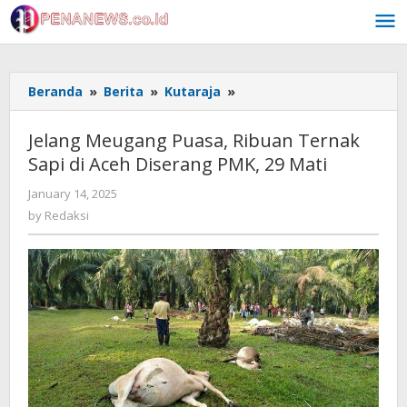
Skip
to
content
Jelang Meugang Puasa,
Beranda
»
Berita
»
Kutaraja
»
Ribuan
Ternak
Jelang Meugang Puasa, Ribuan Ternak
Sapi
Sapi di Aceh Diserang PMK, 29 Mati
di
Aceh
by
January 14, 2025
Diserang
Redaksi
by
Redaksi
PMK,
29
Mati