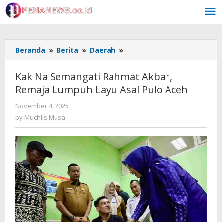
Skip
to
content
Kak
Beranda
»
Berita
»
Daerah
»
Na
Semangati
Kak Na Semangati Rahmat Akbar,
Rahmat
Remaja Lumpuh Layu Asal Pulo Aceh
Akbar,
Remaja
by
November 4, 2025
Lumpuh
Muchlis
by
Muchlis Musa
Layu
Musa
Asal
Pulo
Aceh