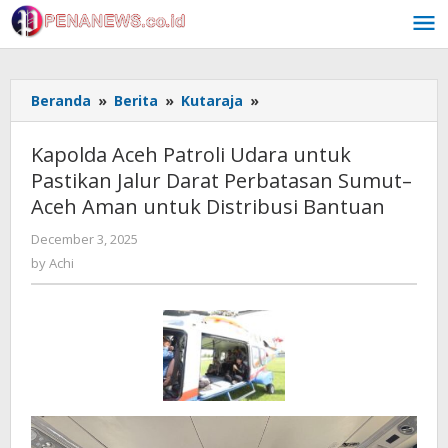
Skip
to
content
Kapolda
Beranda
»
Berita
»
Kutaraja
»
Aceh
Patroli
Kapolda Aceh Patroli Udara untuk
Udara
Pastikan Jalur Darat Perbatasan Sumut–
untuk
Aceh Aman untuk Distribusi Bantuan
Pastikan
Jalur
by
December 3, 2025
Darat
Achi
by
Achi
Perbatasan
Sumut–
Aceh
Aman
untuk
Distribusi
Bantuan