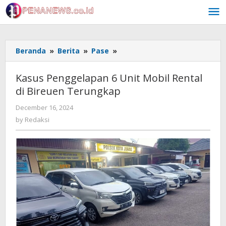
Skip
to
content
Kasus
Beranda
»
Berita
»
Pase
»
Penggelapan
6
Kasus Penggelapan 6 Unit Mobil Rental
Unit
di Bireuen Terungkap
Mobil
Rental
by
December 16, 2024
di
Redaksi
by
Redaksi
Bireuen
Terungkap