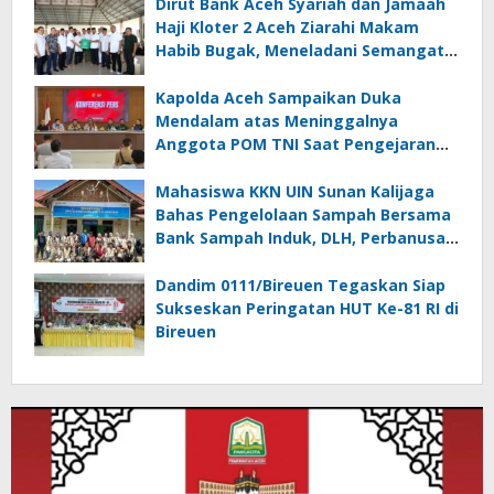
Dirut Bank Aceh Syariah dan Jamaah
Haji Kloter 2 Aceh Ziarahi Makam
Habib Bugak, Meneladani Semangat
Wakaf yang Mengalir Sepanjang
Zaman
Kapolda Aceh Sampaikan Duka
Mendalam atas Meninggalnya
Anggota POM TNI Saat Pengejaran
Pelaku Tindak Pidana Narkotika di
Bireuen
Mahasiswa KKN UIN Sunan Kalijaga
Bahas Pengelolaan Sampah Bersama
Bank Sampah Induk, DLH, Perbanusa
dan KNPI Bireuen
Dandim 0111/Bireuen Tegaskan Siap
Sukseskan Peringatan HUT Ke-81 RI di
Bireuen