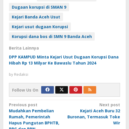
Dugaan korupsi di SMAN 9
Kejari Banda Aceh Usut
Kejari usut dugaan Korupsi
Korupsi dana bos di SMN 9 Banda Aceh
Berita Lainnya
DPP KAMPUD Minta Kejari Usut Dugaan Korupsi Dana
Hibah Rp 13 Milyar Ke Bawaslu Tahun 2024
by
Redaksi
Follow Us On
Post
Previous post
Next post
Mudahkan Pembelian
Kejati Aceh Buru 32
navigation
Rumah, Pemerintah
Buronan, Termasuk Toke
Hapus Pungutan BPHTB,
Wir
PBG dan PPN