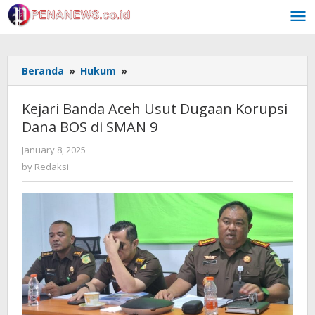
Skip
to
content
Kejari
Beranda
»
Hukum
»
Banda
Aceh
Kejari Banda Aceh Usut Dugaan Korupsi
Usut
Dana BOS di SMAN 9
Dugaan
Korupsi
by
January 8, 2025
Dana
Redaksi
by
Redaksi
BOS
di
SMAN
9