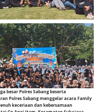
a besar Polres Sabang beserta
aran Polres Sabang menggelar acara Family
penuh keceriaan dan kebersamaan
ntai Gp.Anoi Itam, Kecamatan Sukajaya.