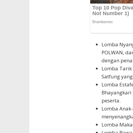
Lomba Nyanyi
POLWAN, dan
dengan pena
Lomba Tarik 
Satfung yan
Lomba Estafe
Bhayangkari
peserta.
Lomba Anak-A
menyenangkan
Lomba Maka
Lomba Bawa 