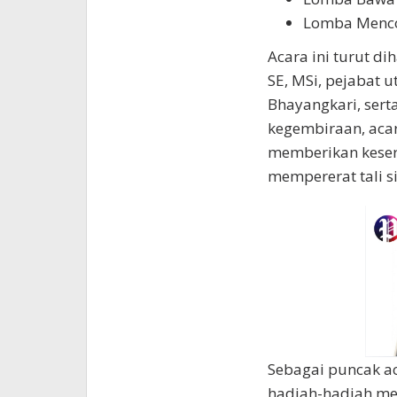
Lomba Menco
Acara ini turut d
SE, MSi, pejabat u
Bhayangkari, ser
kegembiraan, acar
memberikan keser
mempererat tali s
Sebagai puncak a
hadiah-hadiah men