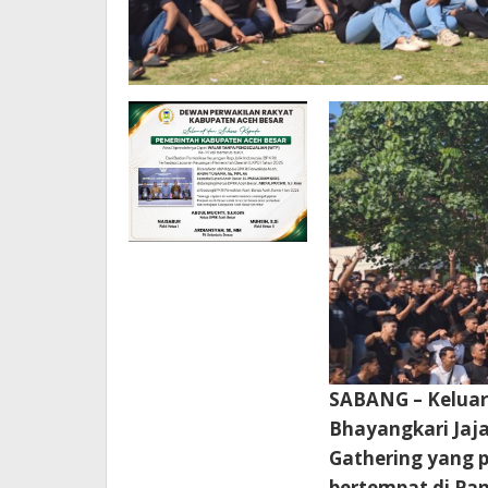
SABANG – Keluarg
Bhayangkari Jaj
Gathering yang 
bertempat di Pa