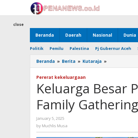
Skip
to
content
close
Beranda
Daerah
Nasional
Dunia
Politik
Pemilu
Palestina
Pj Gubernur Aceh
Keluarga
Beranda
»
Berita
»
Kutaraja
»
Besar
Polres
Pererat kekeluargaan
Sabang
Keluarga Besar P
Gelar
Family
Family Gathering
Gathering
di
Anoi
by
January 5, 2025
Itam
Muchlis
by
Muchlis Musa
Musa