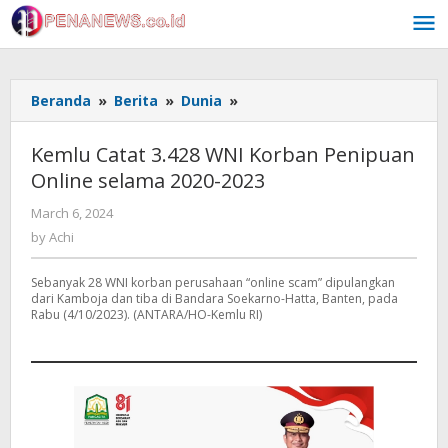
Skip
to
content
Kemlu
Beranda
»
Berita
»
Dunia
»
Catat
3.428
Kemlu Catat 3.428 WNI Korban Penipuan
WNI
Online selama 2020-2023
Korban
Penipuan
by
March 6, 2024
Online
Achi
by
Achi
selama
2020-
Sebanyak 28 WNI korban perusahaan “online scam” dipulangkan
2023
dari Kamboja dan tiba di Bandara Soekarno-Hatta, Banten, pada
Rabu (4/10/2023). (ANTARA/HO-Kemlu RI)