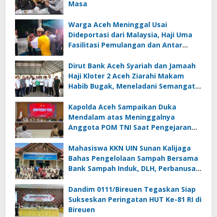
Masa
Warga Aceh Meninggal Usai
Dideportasi dari Malaysia, Haji Uma
Fasilitasi Pemulangan dan Antar
Jenazah ke Rumah Duka di Lhoksukon
Dirut Bank Aceh Syariah dan Jamaah
Haji Kloter 2 Aceh Ziarahi Makam
Habib Bugak, Meneladani Semangat
Wakaf yang Mengalir Sepanjang
Zaman
Kapolda Aceh Sampaikan Duka
Mendalam atas Meninggalnya
Anggota POM TNI Saat Pengejaran
Pelaku Tindak Pidana Narkotika di
Bireuen
Mahasiswa KKN UIN Sunan Kalijaga
Bahas Pengelolaan Sampah Bersama
Bank Sampah Induk, DLH, Perbanusa
dan KNPI Bireuen
Dandim 0111/Bireuen Tegaskan Siap
Sukseskan Peringatan HUT Ke-81 RI di
Bireuen