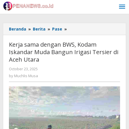
Skip
to
content
Kerja
Beranda
»
Berita
»
Pase
»
sama
dengan
Kerja sama dengan BWS, Kodam
BWS,
Iskandar Muda Bangun Irigasi Tersier di
Kodam
Aceh Utara
Iskandar
Muda
by
October 23, 2025
Bangun
Muchlis
by
Muchlis Musa
Irigasi
Musa
Tersier
di
Aceh
Utara