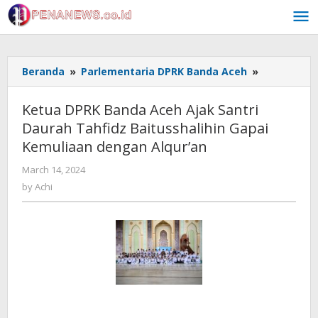
Skip
to
content
Ketua
Beranda
»
Parlementaria DPRK Banda Aceh
»
DPRK
Banda
Ketua DPRK Banda Aceh Ajak Santri
Aceh
Daurah Tahfidz Baitusshalihin Gapai
Ajak
Kemuliaan dengan Alqur’an
Santri
Daurah
by
March 14, 2024
Tahfidz
Achi
by
Achi
Baitusshali
Gapai
Kemuliaan
dengan
Alqur'an