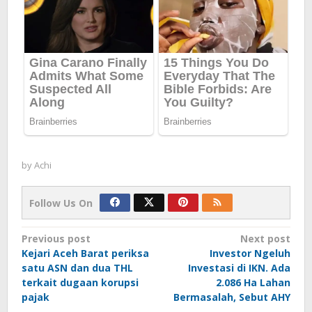
by
Achi
Follow Us On
Post
Previous post
Next post
Kejari Aceh Barat periksa
Investor Ngeluh
navigation
satu ASN dan dua THL
Investasi di IKN. Ada
terkait dugaan korupsi
2.086 Ha Lahan
pajak
Bermasalah, Sebut AHY