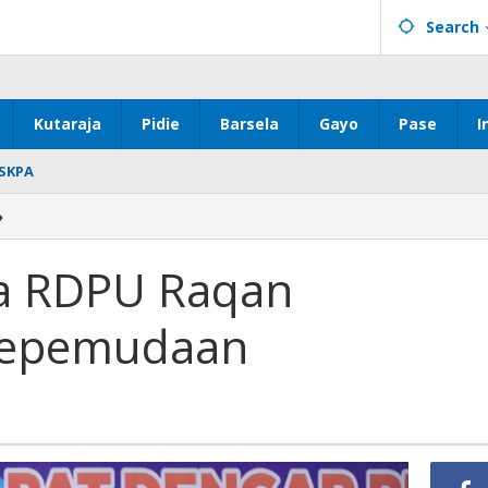
Search
Kutaraja
Pidie
Barsela
Gayo
Pase
I
SKPA
Ketua
»
DPRK
Buka
a RDPU Raqan
RDPU
Raqan
epemudaan
Pembangunan
Kepemudaan