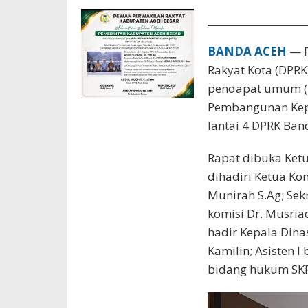
BANDA ACEH
— P
Rakyat Kota (DPRK
pendapat umum (
Pembangunan Kep
lantai 4 DPRK Ban
Rapat dibuka Ket
dihadiri Ketua Kom
Munirah S.Ag; Sekr
komisi Dr. Musria
hadir Kepala Din
Kamilin; Asisten I
bidang hukum SKPD