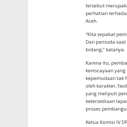
tersebut merupa
perhatian terha
Aceh.
“Kita sepakat pe
Dan pemuda saat 
bidang,” katanya.
Karena itu, pemb
keniscayaan yang 
kepemudaan tak ha
oleh karakter, fas
yang meliputi pen
ketersediaan lap
proses pembangun
Ketua Komisi IV D