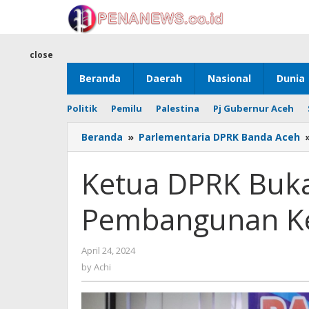
Skip
to
content
close
Beranda
Daerah
Nasional
Dunia
Politik
Pemilu
Palestina
Pj Gubernur Aceh
Beranda
»
Parlementaria DPRK Banda Aceh
Ketua DPRK Buk
Pembangunan K
by
April 24, 2024
Achi
by
Achi