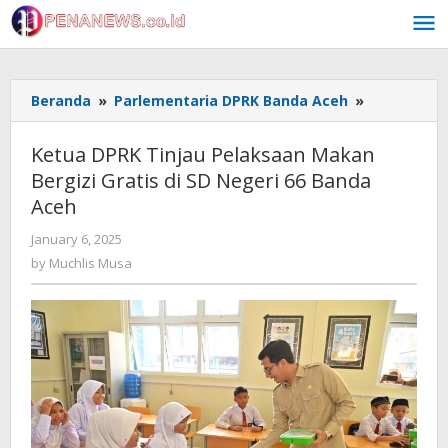
Skip
to
content
Ketua
Beranda
»
Parlementaria DPRK Banda Aceh
»
DPRK
Tinjau
Ketua DPRK Tinjau Pelaksaan Makan
Pelaksaan
Bergizi Gratis di SD Negeri 66 Banda
Makan
Aceh
Bergizi
Gratis
by
January 6, 2025
di
Muchlis
by
Muchlis Musa
SD
Musa
Negeri
66
Banda
Aceh