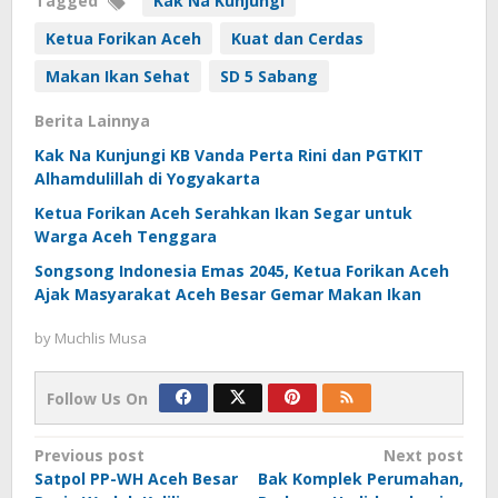
Tagged
Kak Na Kunjungi
Ketua Forikan Aceh
Kuat dan Cerdas
Makan Ikan Sehat
SD 5 Sabang
Berita Lainnya
Kak Na Kunjungi KB Vanda Perta Rini dan PGTKIT
Alhamdulillah di Yogyakarta
Ketua Forikan Aceh Serahkan Ikan Segar untuk
Warga Aceh Tenggara
Songsong Indonesia Emas 2045, Ketua Forikan Aceh
Ajak Masyarakat Aceh Besar Gemar Makan Ikan
by
Muchlis Musa
Follow Us On
Post
Previous post
Next post
Satpol PP-WH Aceh Besar
Bak Komplek Perumahan,
navigation