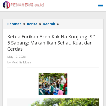
Skip
to
content
Ketua
Beranda
»
Berita
»
Daerah
»
Forikan
Aceh
Ketua Forikan Aceh Kak Na Kunjungi SD
Kak
5 Sabang: Makan Ikan Sehat, Kuat dan
Na
Cerdas
Kunjungi
SD
by
May 12, 2026
5
Muchlis
by
Muchlis Musa
Sabang:
Musa
Makan
Ikan
Sehat,
Kuat
dan
Cerdas