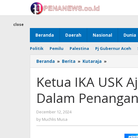
Skip
to
content
close
Beranda
Daerah
Nasional
Dunia
Politik
Pemilu
Palestina
Pj Gubernur Aceh
Ketua
Beranda
»
Berita
»
Kutaraja
»
IKA
USK
Ketua IKA USK Aj
Ajak
Masyarakat
Dalam Penanga
Bijak
Dalam
Penanganan
by
December 12, 2024
Sampah
Muchlis
by
Muchlis Musa
Musa