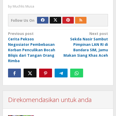
by
Muchlis Musa
Follow Us On
Post
Previous post
Next post
Cerita Peksos
Sekda Nasir Sambut
navigation
Negosiator Pembebasan
Pimpinan LAN RI di
Korban Penculikan Bocah
Bandara SIM, Jamu
Bilqis dari Tangan Orang
Makan Siang Khas Aceh
Rimba
Direkomendasikan untuk anda