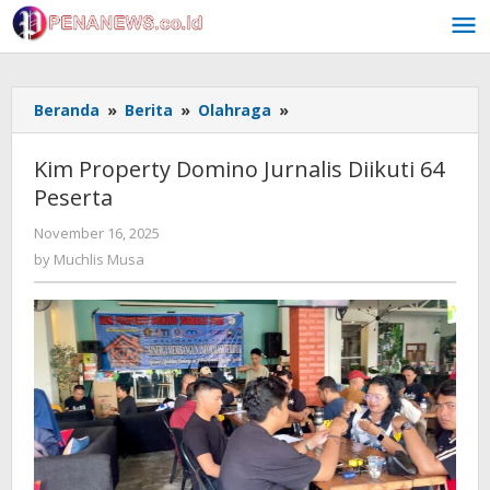
Skip
to
content
Kim
Beranda
»
Berita
»
Olahraga
»
Property
Domino
Kim Property Domino Jurnalis Diikuti 64
Jurnalis
Peserta
Diikuti
64
by
November 16, 2025
Peserta
Muchlis
by
Muchlis Musa
Musa