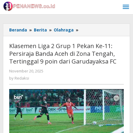
Skip
to
content
Klasemen
Beranda
»
Berita
»
Olahraga
»
Liga
2
Klasemen Liga 2 Grup 1 Pekan Ke-11:
Grup
Persiraja Banda Aceh di Zona Tengah,
1
Tertinggal 9 poin dari Garudayaksa FC
Pekan
Ke-
by
November 20, 2025
11:
Redaksi
by
Redaksi
Persiraja
Banda
Aceh
di
Zona
Tengah,
Tertinggal
9
poin