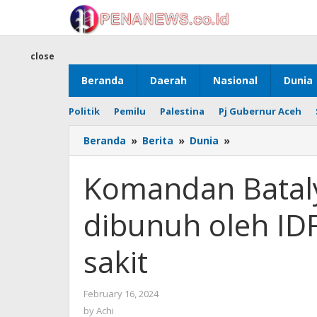
Skip
to
content
close
Beranda
Daerah
Nasional
Dunia
Politik
Pemilu
Palestina
Pj Gubernur Aceh
Komandan
Beranda
»
Berita
»
Dunia
»
Batalyon
Shati
Komandan Batal
Hamas
yang
dibunuh oleh ID
dibunuh
oleh
IDF
sakit
disandera
di
rumah
by
February 16, 2024
sakit
Achi
by
Achi